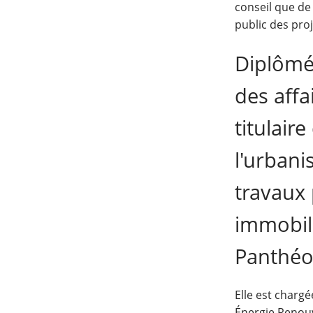
conseil que de 
public des pro
Diplômée
des affa
titulair
l'urbani
travaux 
immobili
Panthéo
Elle est charg
Énergie Renouve