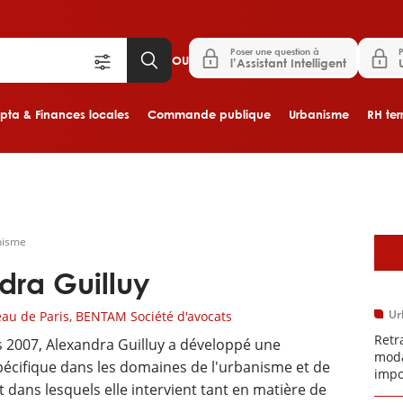
Poser une question à
P
OU
l’Assistant Intelligent
ta & Finances locales
Commande publique
Urbanisme
RH terr
Aller au contenu principal
nisme
D
dra Guilluy
Ur
au de Paris, BENTAM Société d'avocats
Retr
 2007, Alexandra Guilluy a développé une
moda
cifique dans les domaines de l'urbanisme et de
impo
dans lesquels elle intervient tant en matière de