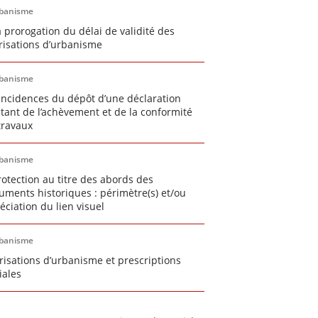
banisme
a prorogation du délai de validité des
risations d’urbanisme
banisme
incidences du dépôt d’une déclaration
stant de l’achèvement et de la conformité
travaux
banisme
rotection au titre des abords des
ments historiques : périmètre(s) et/ou
éciation du lien visuel
banisme
risations d’urbanisme et prescriptions
iales