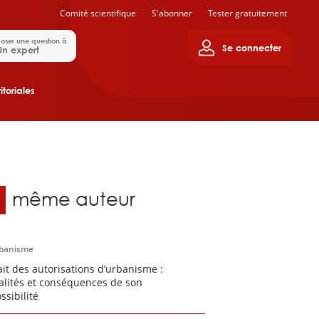
Comité scientifique
S'abonner
Tester gratuitement
oser une question à
Se connecter
Un expert
itoriales
u même auteur
banisme
ait des autorisations d’urbanisme :
lités et conséquences de son
ssibilité