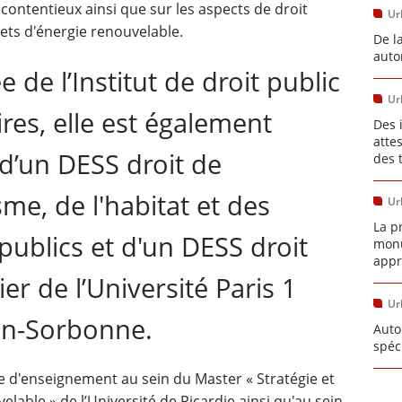
contentieux ainsi que sur les aspects de droit
Ur
jets d'énergie renouvelable.
De l
auto
 de l’Institut de droit public
Ur
ires, elle est également
Des 
atte
e d’un DESS droit de
des 
sme, de l'habitat et des
Ur
La p
publics et d'un DESS droit
monu
appr
er de l’Université Paris 1
Ur
n-Sorbonne.
Auto
spéc
ée d'enseignement au sein du Master « Stratégie et
lable » de l’Université de Picardie ainsi qu'au sein