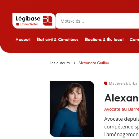
Accueil
État civil & Cimetières
Élections & Élu local
Comp
Les auteurs
Alexandra Guilluy
Matière(s): Urba
Alexan
Avocate au Barre
Avocate depuis
compétence spé
l'aménagement 