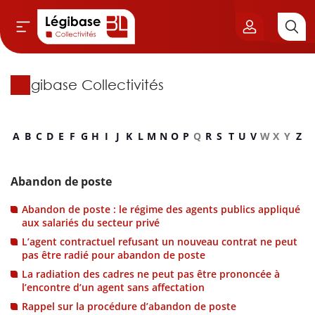
Légibase Collectivités
Aller au contenu principal
vil & Cimetières
A
B
C
D
E
F
G
H
I
J
K
L
M
N
O
P
Q
R
S
T
U
V
W
X
Y
Z
ns & Élu local
& Finances locales
Abandon de poste
Abandon de poste : le régime des agents publics appliqué
de publique
aux salariés du secteur privé
L’agent contractuel refusant un nouveau contrat ne peut
sme
pas être radié pour abandon de poste
La radiation des cadres ne peut pas être prononcée à
l’encontre d’un agent sans affectation
itoriales
Rappel sur la procédure d’abandon de poste