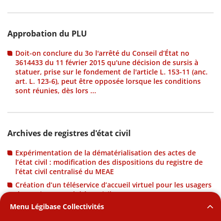
Approbation du PLU
Doit-on conclure du 3o l'arrêté du Conseil d’État no
3614433 du 11 février 2015 qu'une décision de sursis à
statuer, prise sur le fondement de l'article L. 153-11 (anc.
art. L. 123-6), peut être opposée lorsque les conditions
sont réunies, dès lors ...
Archives de registres d'état civil
Expérimentation de la dématérialisation des actes de
l’état civil : modification des dispositions du registre de
l’état civil centralisé du MEAE
Création d’un téléservice d’accueil virtuel pour les usagers
du service central d’état civil
Menu Légibase Collectivités
Peut-on autoriser la consultation de registres d'état civil
sur place, avec prise de photo des actes et des années ?